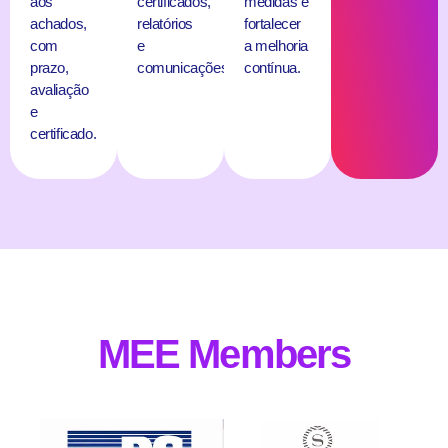
aos
certificados,
medidas e
achados,
relatórios
fortalecer
com
e
a melhoria
prazo,
comunicações.
contínua.
avaliação
e
certificado.
MEE Members