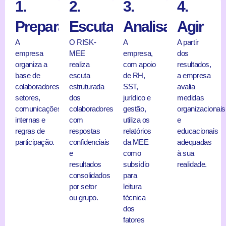
1.
2.
3.
4.
Preparar
Escutar
Analisar
Agir
A
O RISK-
A
A partir
empresa
MEE
empresa,
dos
organiza a
realiza
com apoio
resultados,
base de
escuta
de RH,
a empresa
colaboradores,
estruturada
SST,
avalia
setores,
dos
jurídico e
medidas
comunicações
colaboradores,
gestão,
organizacionais
internas e
com
utiliza os
e
regras de
respostas
relatórios
educacionais
participação.
confidenciais
da MEE
adequadas
e
como
à sua
resultados
subsídio
realidade.
consolidados
para
por setor
leitura
ou grupo.
técnica
dos
fatores