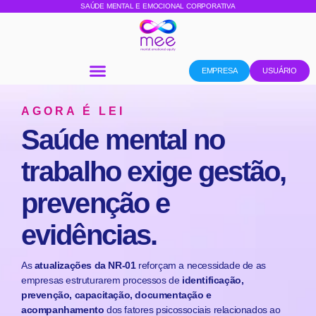
SAÚDE MENTAL E EMOCIONAL CORPORATIVA
EMPRESA
USUÁRIO
AGORA É LEI
Saúde mental no
trabalho exige gestão,
prevenção e
evidências.
As
atualizações da NR-01
reforçam a necessidade de as
empresas estruturarem processos de
identificação,
prevenção, capacitação, documentação e
acompanhamento
dos fatores psicossociais relacionados ao