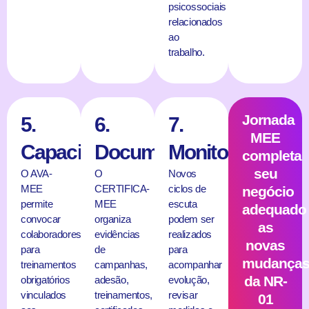
psicossociais
relacionados
ao
trabalho.
Jornada
5.
6.
7.
MEE
Capacitar
Documentar
Monitorar
completa
seu
O AVA-
O
Novos
MEE
CERTIFICA-
ciclos de
negócio
permite
MEE
escuta
adequado
convocar
organiza
podem ser
as
colaboradores
evidências
realizados
novas
para
de
para
mudança
treinamentos
campanhas,
acompanhar
da NR-
obrigatórios
adesão,
evolução,
vinculados
treinamentos,
revisar
01